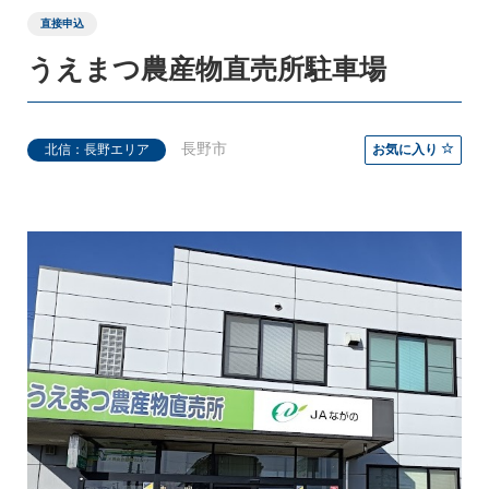
直接申込
うえまつ農産物直売所駐車場
キッチンカー
登録ご希望の方はこちら
長野市
北信：長野エリア
お気に入り
スペース・イベント
登録ご希望の方はこちら
お知らせ・出店情報
つなぎ局について
災害支援班について
よくあるご質問