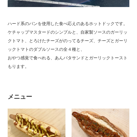
お問い合わせ
ハード系のバンを使用した食べ応えのあるホットドックです。
ケチャップマスタードのシンプルと、自家製ソースのガーリッ
クトマト、とろけたチーズがのってるチーズ、チーズとガーリ
ックトマトのダブルソースの全４種と、
運営について
利用規約
プライバシーポリシー
おやつ感覚で食べれる、あんバタサンドとガーリックトースト
もります。
メニュー